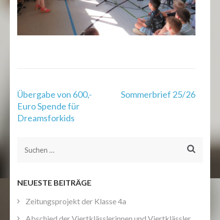
Beitragsnavigation
Übergabe von 600,-
Sommerbrief 25/26
Euro Spende für
Dreamsforkids
Suchen
nach:
NEUESTE BEITRÄGE
Zeitungsprojekt der Klasse 4a
Abschied der Viertklässlerinnen und Viertklässler