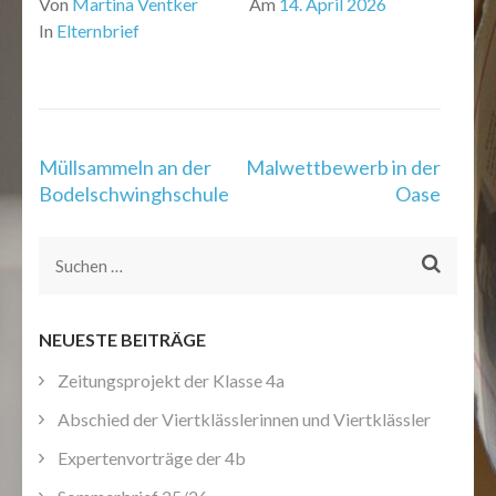
Von
Martina Ventker
Am
14. April 2026
In
Elternbrief
Beitragsnavigation
Müllsammeln an der
Malwettbewerb in der
Bodelschwinghschule
Oase
Suchen
nach:
NEUESTE BEITRÄGE
Zeitungsprojekt der Klasse 4a
Abschied der Viertklässlerinnen und Viertklässler
Expertenvorträge der 4b